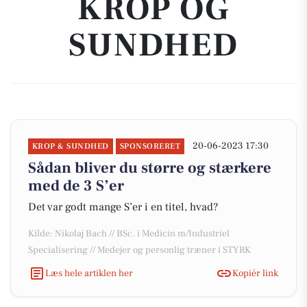
KROP OG
SUNDHED
20-06-2023 17:30
KROP & SUNDHED
SPONSORERET
Sådan bliver du større og stærkere
med de 3 S’er
Det var godt mange S’er i en titel, hvad?
Kilde: Nikolaj Bach // BSc. i Medicin m/Industriel
Specialisering // Medejer og personlig træner i STYRK
Læs hele artiklen her
Kopiér link