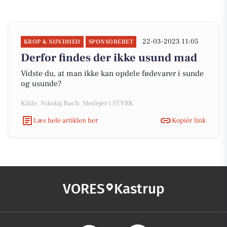
22-03-2023 11:05
KROP & SUNDHED
SPONSORERET
Derfor findes der ikke usund mad
Vidste du, at man ikke kan opdele fødevarer i sunde
og usunde?
Kilde: Nikolaj Bach, Medejer i STYRK
Læs hele artiklen her
Kopiér link
VORES
Kastrup