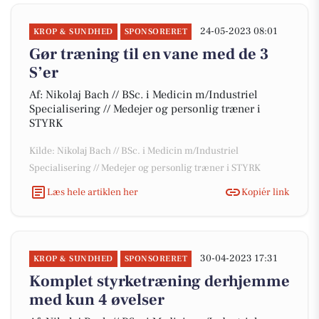
24-05-2023 08:01
KROP & SUNDHED
SPONSORERET
Gør træning til en vane med de 3
S’er
Af: Nikolaj Bach // BSc. i Medicin m/Industriel
Specialisering // Medejer og personlig træner i
STYRK
Kilde: Nikolaj Bach // BSc. i Medicin m/Industriel
Specialisering // Medejer og personlig træner i STYRK
Læs hele artiklen her
Kopiér link
30-04-2023 17:31
KROP & SUNDHED
SPONSORERET
Komplet styrketræning derhjemme
med kun 4 øvelser