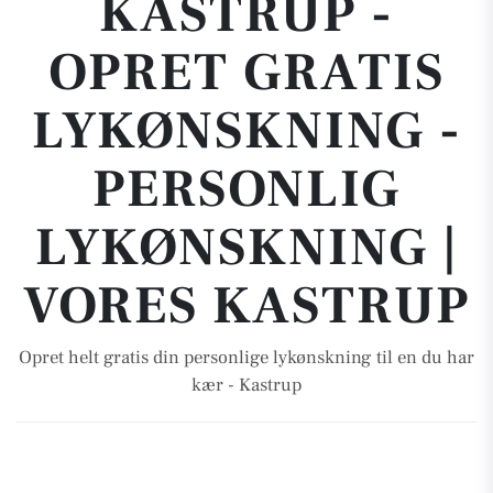
KASTRUP -
OPRET GRATIS
LYKØNSKNING -
PERSONLIG
LYKØNSKNING |
VORES KASTRUP
Opret helt gratis din personlige lykønskning til en du har
kær - Kastrup