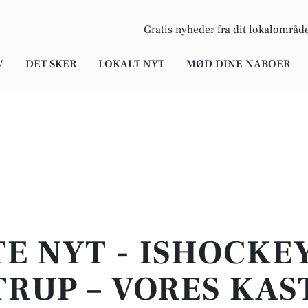
Gratis nyheder fra
dit
lokalområde
V
DET SKER
LOKALT NYT
MØD DINE NABOER
E NYT - ISHOCKEY
RUP – VORES KA