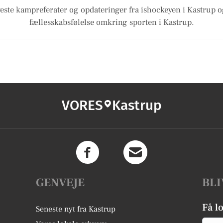
este kampreferater og opdateringer fra ishockeyen i Kastrup o
fællesskabsfølelse omkring sporten i Kastrup.
VORES
Kastrup
GENVEJE
BLI
Få l
Seneste nyt fra Kastrup