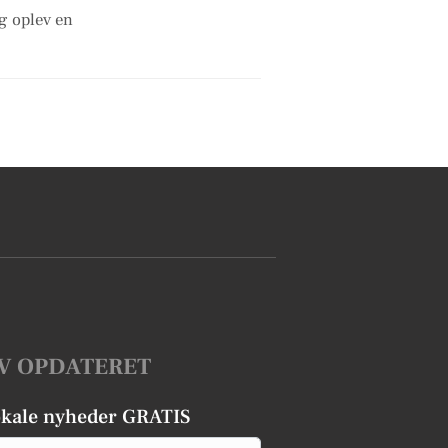
g oplev en
V OPDATERET
okale nyheder GRATIS