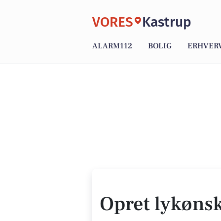
VORES
Kastrup
ALARM112
BOLIG
ERHVER
Opret lykøns