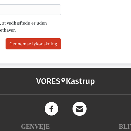
u, at vedhæftede er uden
ethaver.
Gennemse lykønskning
VORES
Kastrup
GENVEJE
BLI