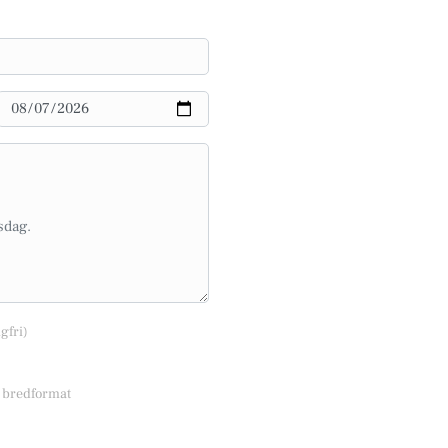
lgfri)
r bredformat