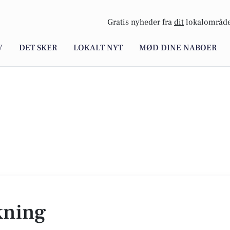
Gratis nyheder fra
dit
lokalområde
V
DET SKER
LOKALT NYT
MØD DINE NABOER
kning