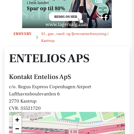
Entelios ApS
ERHVERV
El-, gas-, vand- og fjernvarmeforsyning i
Kastrup
ENTELIOS APS
Kontakt Entelios ApS
c/o. Regus Express Copenhagen Airport
Lufthavnsboulevarden 6
2770 Kastrup
CVR: 35521720
+
−