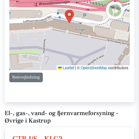
Leaflet
|
©
OpenStreetMap
contributors
Rutevejledning
El-, gas-, vand- og fjernvarmeforsyning -
Øvrige i Kastrup
CTR I/S - KLC2