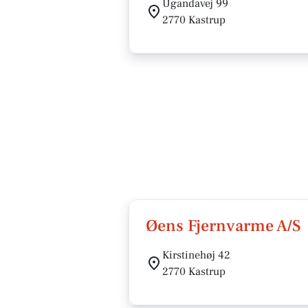
Ugandavej 99
2770 Kastrup
Øens Fjernvarme A/S
Kirstinehøj 42
2770 Kastrup