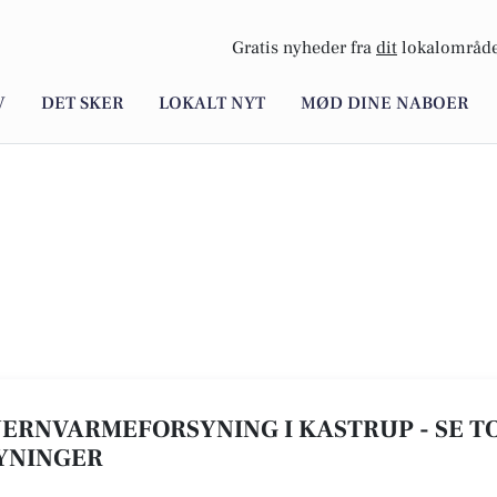
Gratis nyheder fra
dit
lokalområde
V
DET SKER
LOKALT NYT
MØD DINE NABOER
FJERNVARMEFORSYNING I KASTRUP - SE TOP
YNINGER