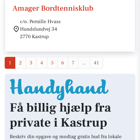
Amager Bordtennisklub
c/o. Pernille Hvass
Hundslundvej 34
2770 Kastrup
1
2
3
4
5
6
7
...
41
Få billig hjælp fra
private i Kastrup
Beskriv din opgave og modtag gratis bud fra lokale