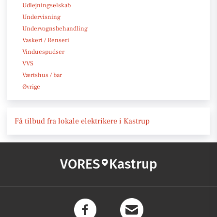
Udlejningselskab
Undervisning
Undervognsbehandling
Vaskeri / Renseri
Vinduespudser
VVS
Værtshus / bar
Øvrige
Få tilbud fra lokale elektrikere i Kastrup
VORES
Kastrup