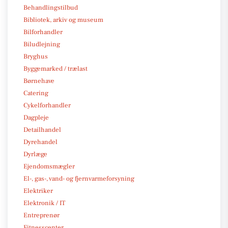
Behandlingstilbud
Bibliotek, arkiv og museum
Bilforhandler
Biludlejning
Bryghus
Byggemarked / trælast
Børnehave
Catering
Cykelforhandler
Dagpleje
Detailhandel
Dyrehandel
Dyrlæge
Ejendomsmægler
El-, gas-, vand- og fjernvarmeforsyning
Elektriker
Elektronik / IT
Entreprenør
Fitnesscenter