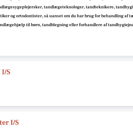
ndlægesygeplejersker, tandlægeteknologer, tandteknikere, tandhygie
iker og ortodontister, så
uanset om du har brug for behandling af 
tandlægehjælp til børn, tandblegning eller forhandlere af tandhygiej
I/S
er I/S