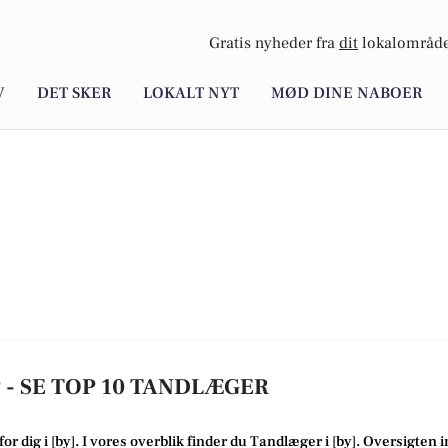
Gratis nyheder fra
dit
lokalområde
V
DET SKER
LOKALT NYT
MØD DINE NABOER
- SE TOP 10 TANDLÆGER
for dig i [
by
]. I vores overblik finder du Tandlæger i [
by
].
Oversigten i