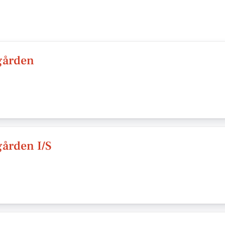
gården
gården I/S