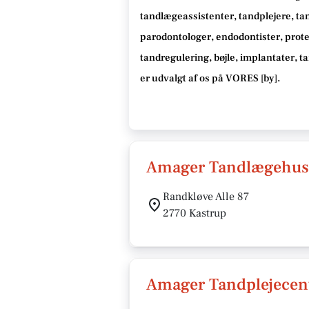
tandlægeassistenter, tandplejere, ta
parodontologer, endodontister, protet
tandregulering, bøjle, implantater, 
er udvalgt af os på VORES [
by
]
.
Amager Tandlægehus 
Randkløve Alle 87
2770 Kastrup
Amager Tandplejecent