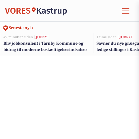
VORES
Kastrup
Seneste nyt ›
49 minutter siden |
JOBNYT
1 time siden |
JOBNYT
Bliv jobkonsulent i Tårnby Kommune og
Savner du nye græsga
bidrag til moderne beskæftigelsesindsatser
ledige stillinger i Ka