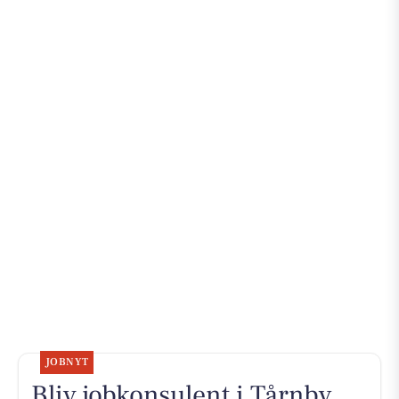
JOBNYT
Bliv jobkonsulent i Tårnby