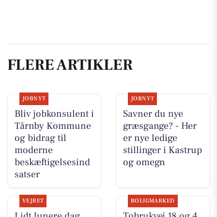
FLERE ARTIKLER
JOBNYT
JOBNYT
Bliv jobkonsulent i
Savner du nye
Tårnby Kommune
græsgange? - Her
og bidrag til
er nye ledige
moderne
stillinger i Kastrup
beskæftigelsesind
og omegn
satser
VEJRET
BOLIGMARKED
Lidt lunere dag
Tobrukvej 18 og 4