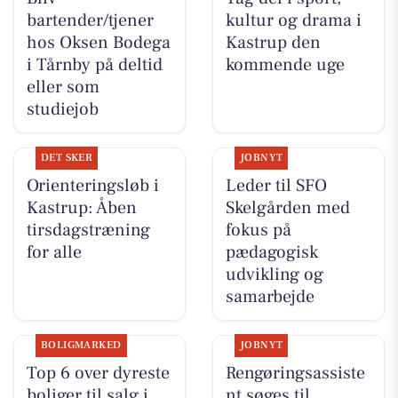
bartender/tjener
kultur og drama i
hos Oksen Bodega
Kastrup den
i Tårnby på deltid
kommende uge
eller som
studiejob
DET SKER
JOBNYT
Orienteringsløb i
Leder til SFO
Kastrup: Åben
Skelgården med
tirsdagstræning
fokus på
for alle
pædagogisk
udvikling og
samarbejde
BOLIGMARKED
JOBNYT
Top 6 over dyreste
Rengøringsassiste
boliger til salg i
nt søges til