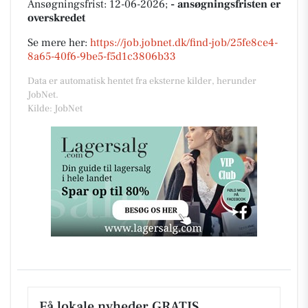
Ansøgningsfrist: 12-06-2026;
- ansøgningsfristen er
overskredet
Se mere her:
https://job.jobnet.dk/find-job/25fe8ce4-
8a65-40f6-9be5-f5d1c3806b33
Data er automatisk hentet fra eksterne kilder, herunder
JobNet.
Kilde: JobNet
Få lokale nyheder GRATIS