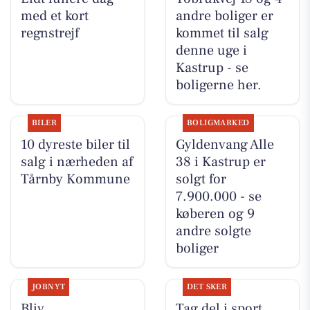
med et kort
andre boliger er
regnstrejf
kommet til salg
denne uge i
Kastrup - se
boligerne her.
BILER
BOLIGMARKED
10 dyreste biler til
Gyldenvang Alle
salg i nærheden af
38 i Kastrup er
Tårnby Kommune
solgt for
7.900.000 - se
køberen og 9
andre solgte
boliger
JOBNYT
DET SKER
Bliv
Tag del i sport,