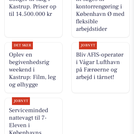
Kastrup. Priser op
kontorrengøring i
til 14.500.000 kr
København Ø med
fleksible
arbejdstider
DET SKER
JOBNYT
Oplev en
Bliv AFIS-operatør
begivenhedsrig
i Vágar Lufthavn
weekend i
på Færøerne og
Kastrup: Film, leg
arbejd i tårnet!
og ølhygge
JOBNYT
Serviceminded
nattevagt til 7-
Eleven i
Københavns