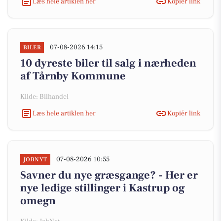
Læs hele artiklen her
Kopiér link
07-08-2026 14:15
BILER
10 dyreste biler til salg i nærheden
af Tårnby Kommune
Kilde: Bilhandel
Læs hele artiklen her
Kopiér link
07-08-2026 10:55
JOBNYT
Savner du nye græsgange? - Her er
nye ledige stillinger i Kastrup og
omegn