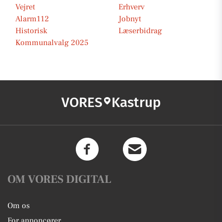
Vejret
Erhverv
Alarm112
Jobnyt
Historisk
Læserbidrag
Kommunalvalg 2025
VORES
Kastrup
OM VORES DIGITAL
Om os
For annoncører