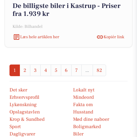
De billigste biler i Kastrup - Priser
fra 1.939 kr
Kilde: Bilhandel
Læs hele artiklen her
Kopiér link
1
2
3
4
5
6
7
...
82
Det sker
Lokalt nyt
Erhvervsprofil
Mindeord
Lykønskning
Fakta om
Opslagstavlen
Husstand
Krop & Sundhed
Mød dine naboer
Sport
Boligmarked
Dagligvarer
Biler