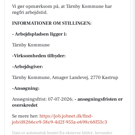
Vi gør opmærksom på, at Tårnby Kommune har
røgfri arbejdstid.
INFORMATIONER OM STILLINGEN:
- Arbejdspladsen ligger i:
Tårnby Kommune
-Virksomheden tilbyder:
-Arbejdsgiver:
Tårnby Kommune, Amager Landevej, 2770 Kastrup
-Ansøgning:
Ansøgningsfrist: 07-07-2026;
- ansøgningsfristen er
overskredet
Se mere her:
https://job.jobnet.dk/find-
job/d8266ce9-58e9-4d2f-955a-e698c68f53c3
Data er automatisk hentet fra eksterne kilder, herunder