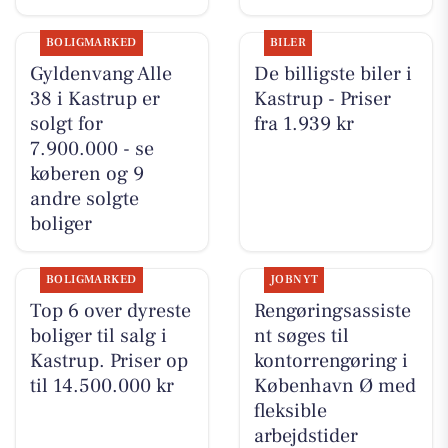
BOLIGMARKED
BILER
Gyldenvang Alle
De billigste biler i
38 i Kastrup er
Kastrup - Priser
solgt for
fra 1.939 kr
7.900.000 - se
køberen og 9
andre solgte
boliger
BOLIGMARKED
JOBNYT
Top 6 over dyreste
Rengøringsassiste
boliger til salg i
nt søges til
Kastrup. Priser op
kontorrengøring i
til 14.500.000 kr
København Ø med
fleksible
arbejdstider