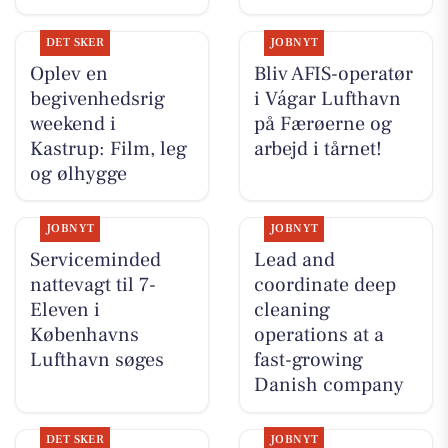
DET SKER
JOBNYT
Oplev en
Bliv AFIS-operatør
begivenhedsrig
i Vágar Lufthavn
weekend i
på Færøerne og
Kastrup: Film, leg
arbejd i tårnet!
og ølhygge
JOBNYT
JOBNYT
Serviceminded
Lead and
nattevagt til 7-
coordinate deep
Eleven i
cleaning
Københavns
operations at a
Lufthavn søges
fast-growing
Danish company
DET SKER
JOBNYT