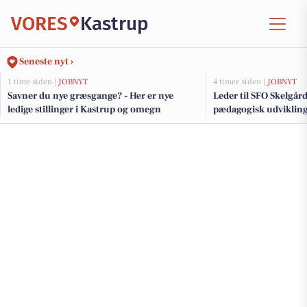
VORES
Kastrup
Seneste nyt ›
1 time siden |
JOBNYT
4 timer siden |
JOBNYT
Savner du nye græsgange? - Her er nye
Leder til SFO Skelgå
ledige stillinger i Kastrup og omegn
pædagogisk udviklin