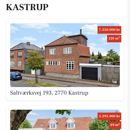
KASTRUP
7.250.000 kr
2
128 m
Saltværksvej 193, 2770 Kastrup
5.295.000 kr
2
89 m