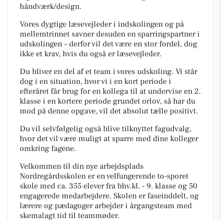
håndværk/design.
Vores dygtige læsevejleder i indskolingen og på
mellemtrinnet savner desuden en sparringspartner i
udskolingen – derfor vil det være en stor fordel, dog
ikke et krav, hvis du også er læsevejleder.
Du bliver en del af et team i vores udskoling. Vi står
dog i en situation, hvor vi i en kort periode i
efteråret får brug for en kollega til at undervise en 2.
klasse i en kortere periode grundet orlov, så har du
mod på denne opgave, vil det absolut tælle positivt.
Du vil selvfølgelig også blive tilknyttet fagudvalg,
hvor det vil være muligt at sparre med dine kolleger
omkring fagene.
Velkommen til din nye arbejdsplads
Nordregårdsskolen er en velfungerende to-sporet
skole med ca. 355 elever fra bhv.kl. - 9. klasse og 50
engagerede medarbejdere. Skolen er faseinddelt, og
lærere og pædagoger arbejder i årgangsteam med
skemalagt tid til teammøder.