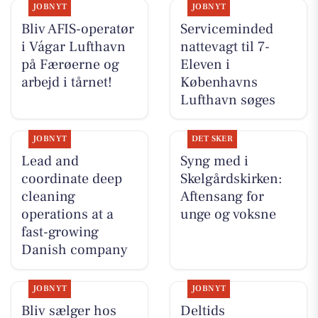
JOBNYT
JOBNYT
Bliv AFIS-operatør
Serviceminded
i Vágar Lufthavn
nattevagt til 7-
på Færøerne og
Eleven i
arbejd i tårnet!
Københavns
Lufthavn søges
JOBNYT
DET SKER
Lead and
Syng med i
coordinate deep
Skelgårdskirken:
cleaning
Aftensang for
operations at a
unge og voksne
fast-growing
Danish company
JOBNYT
JOBNYT
Bliv sælger hos
Deltids