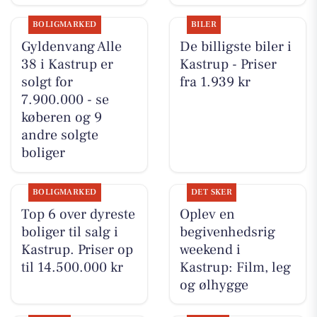
BOLIGMARKED
BILER
Gyldenvang Alle
De billigste biler i
38 i Kastrup er
Kastrup - Priser
solgt for
fra 1.939 kr
7.900.000 - se
køberen og 9
andre solgte
boliger
BOLIGMARKED
DET SKER
Top 6 over dyreste
Oplev en
boliger til salg i
begivenhedsrig
Kastrup. Priser op
weekend i
til 14.500.000 kr
Kastrup: Film, leg
og ølhygge