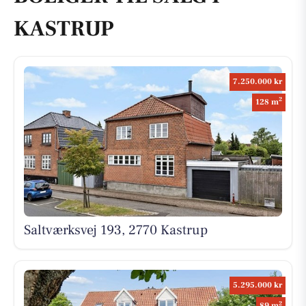
KASTRUP
7.250.000 kr
2
128 m
Saltværksvej 193, 2770 Kastrup
5.295.000 kr
2
89 m