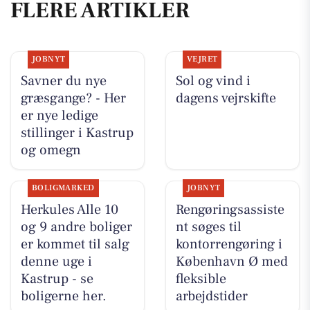
FLERE ARTIKLER
JOBNYT
VEJRET
Savner du nye
Sol og vind i
græsgange? - Her
dagens vejrskifte
er nye ledige
stillinger i Kastrup
og omegn
BOLIGMARKED
JOBNYT
Herkules Alle 10
Rengøringsassiste
og 9 andre boliger
nt søges til
er kommet til salg
kontorrengøring i
denne uge i
København Ø med
Kastrup - se
fleksible
boligerne her.
arbejdstider