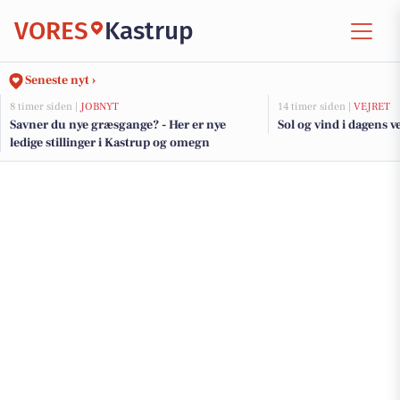
VORES
Kastrup
Seneste nyt ›
8 timer siden |
JOBNYT
14 timer siden |
VEJRET
Savner du nye græsgange? - Her er nye
Sol og vind i dagens ve
ledige stillinger i Kastrup og omegn