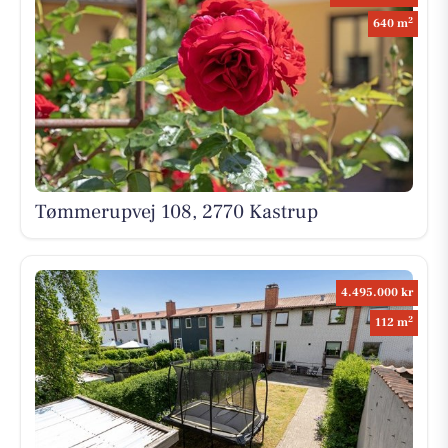
2
640 m
Tømmerupvej 108, 2770 Kastrup
4.495.000 kr
2
112 m