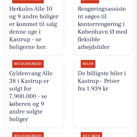
Herkules Alle 10
Rengøringsassiste
og 9 andre boliger
nt søges til
er kommet til salg
kontorrengøring i
denne uge i
København Ø med
Kastrup - se
fleksible
boligerne her.
arbejdstider
BOLIGMARKED
BILER
Gyldenvang Alle
De billigste biler i
38 i Kastrup er
Kastrup - Priser
solgt for
fra 1.939 kr
7.900.000 - se
køberen og 9
andre solgte
boliger
BOLIGMARKED
DET SKER