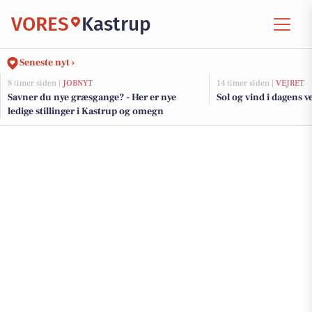
VORES
Kastrup
Seneste nyt ›
8 timer siden |
JOBNYT
14 timer siden |
VEJRET
Savner du nye græsgange? - Her er nye
Sol og vind i dagens ve
ledige stillinger i Kastrup og omegn