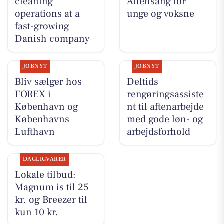
cleaning
Aftensang for
operations at a
unge og voksne
fast-growing
Danish company
JOBNYT
JOBNYT
Bliv sælger hos
Deltids
FOREX i
rengøringsassiste
København og
nt til aftenarbejde
Københavns
med gode løn- og
Lufthavn
arbejdsforhold
DAGLIGVARER
Lokale tilbud:
Magnum is til 25
kr. og Breezer til
kun 10 kr.