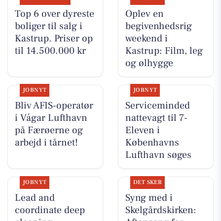
Top 6 over dyreste
Oplev en
boliger til salg i
begivenhedsrig
Kastrup. Priser op
weekend i
til 14.500.000 kr
Kastrup: Film, leg
og ølhygge
JOBNYT
JOBNYT
Bliv AFIS-operatør
Serviceminded
i Vágar Lufthavn
nattevagt til 7-
på Færøerne og
Eleven i
arbejd i tårnet!
Københavns
Lufthavn søges
JOBNYT
DET SKER
Lead and
Syng med i
coordinate deep
Skelgårdskirken: