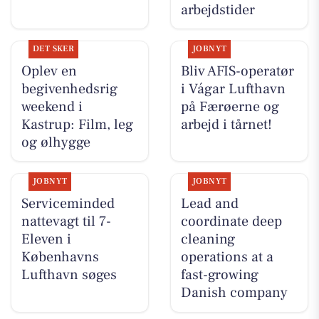
arbejdstider
DET SKER
JOBNYT
Oplev en
Bliv AFIS-operatør
begivenhedsrig
i Vágar Lufthavn
weekend i
på Færøerne og
Kastrup: Film, leg
arbejd i tårnet!
og ølhygge
JOBNYT
JOBNYT
Serviceminded
Lead and
nattevagt til 7-
coordinate deep
Eleven i
cleaning
Københavns
operations at a
Lufthavn søges
fast-growing
Danish company