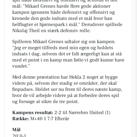
spil både defensivt og offensivt og scorede et flot
mål: "Mikael Grenes havde flere gode aktioner
kampen igennem både defensivt og offensivt og
kronede den gode indsats med et mål hvor han
helflugter et hjørnespark i mål." Derudover spillede
Nikolaj Theil en stærk defensiv rolle.
Spilleren Mikael Grenes udtaler sig om kampen:
"Jeg er meget tilfreds med min egen og holdets
indsats i dag, selvom det er lidt ærgerligt kun at stå
med et point i en kamp man følte vi godt kunne have
vundet."
Med denne præstation har Hekla 2 noget at bygge
videre på, selvom der stadig er områder, der skal
finpudses. Holdet ser nu frem til deres næste kamp,
hvor de vil arbejde videre på at forbedre deres spil
og forsøge at sikre de tre point.
Kampens resultat:
2-2
til Nørrebro United (1)
Række:
M+40 1 7:7 Efterår
Mål
20'
0-1