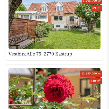
5.295.000 kr
2
89 m
Vestbirk Alle 75, 2770 Kastrup
12.995.000 kr
2
640 m