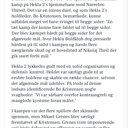
kamp på Hekla 2's hjemmebane mod Nørrebro
United. Det var en intens duel, og som Hekla 2's
holdleder, Bo Kristensen, bemærkede, kunne
udfaldet meget vel have svinget til begge sider: "En
tæt kamp der kunne have faldet ud til begge sider.
Der blev kæmpet hårdt på begge sider for det
afgørende mål, hvor Hekla Boldklub dog pressede
hårdest på til sidst i kampen og havde flere
nærgående skud og et hovedstød af Nikolaj Theil der
gik snert forbi mål."
Hekla 2 lykkedes godt med en solid organisation og
defensiv kontrol. Holdet var særligt gode til at
erobre boldene og skabte en række chancer, selvom
det afgørende mål udeblev. På trods af denne
indsats identificerede Bo Kristensen nogle
svagheder: "Vi var sårbare overfor kontraangreb og
manglede kynisme foran målet."
I kampen var der flere spillere der skinnede
igennem, men Mikael Grenes blev særligt
fremhævet af Kristensen. Grenes viste imponerende