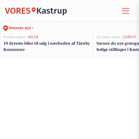
VORES
Kastrup
Seneste nyt ›
9 timer siden |
BILER
12 timer siden |
JOBNYT
10 dyreste biler til salg i nærheden af Tårnby
Savner du nye græsga
Kommune
ledige stillinger i Ka