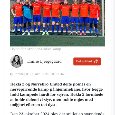
Holdet før sæsonens sidste kamp
Emilie Bjergegaard
Del artikel
Torsdag d. 24. okt. 2024 - kl. 13:45
Hekla 2 og Nørrebro United delte point i en
nervepirrende kamp på hjemmebane, hvor begge
hold kæmpede hårdt for sejren. Hekla 2 formåede
at holde defensivt styr, men måtte nøjes med
uafgjort efter en tæt dyst.
Den 23. oktober 2024 blev der spillet en spændende