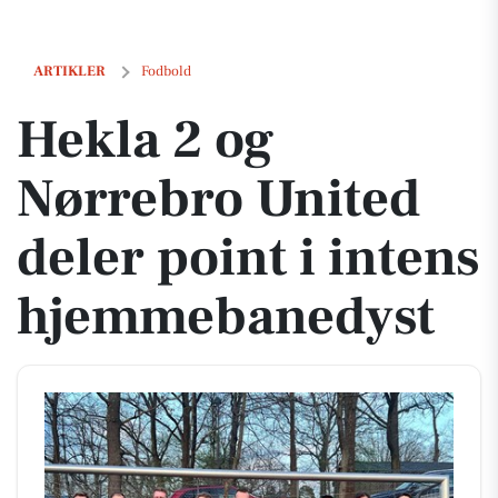
Hekla 2 og Nørrebro United deler point i intens hjemmebanedyst
ARTIKLER
Fodbold
Hekla 2 og
Nørrebro United
deler point i intens
hjemmebanedyst