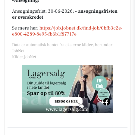
-Ansøgning:
Ansøgningsfrist: 30-06-2026;
- ansøgningsfristen
er overskredet
Se mere her:
https://job.jobnet.dk/find-job/0bfb3c2e-
e800-4289-8e95-fb6b1f87717e
Data er automatisk hentet fra eksterne kilder, herunder
JobNet.
Kilde: JobNet