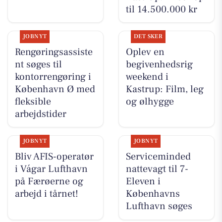
til 14.500.000 kr
JOBNYT
DET SKER
Rengøringsassiste
Oplev en
nt søges til
begivenhedsrig
kontorrengøring i
weekend i
København Ø med
Kastrup: Film, leg
fleksible
og ølhygge
arbejdstider
JOBNYT
JOBNYT
Bliv AFIS-operatør
Serviceminded
i Vágar Lufthavn
nattevagt til 7-
på Færøerne og
Eleven i
arbejd i tårnet!
Københavns
Lufthavn søges