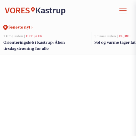
VORES
Kastrup
Seneste nyt ›
1 time siden |
DET SKER
3 timer siden |
VEJRET
Orienteringsløb i Kastrup: Åben
Sol og varme tager fat
tirsdagstræning for alle