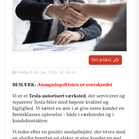
Del artikel
Fredag d. 05. jun. 2026 - kl. 15:56
BEMÆRK:
Ansøgningsfristen er overskredet
Vi er et
Tesla-autorisert værksted
, der servicerer og
reparerer Tesla-biler med højeste kvalitet og
faglighed. Vi sætter en ære i at give vores kunder en
førsteklasses oplevelse – både i værkstedet og i
kundekontakten.
Vi leder efter en positiv medarbejder, der trives med
en alsidig hverdag og elsker at give kunder en god