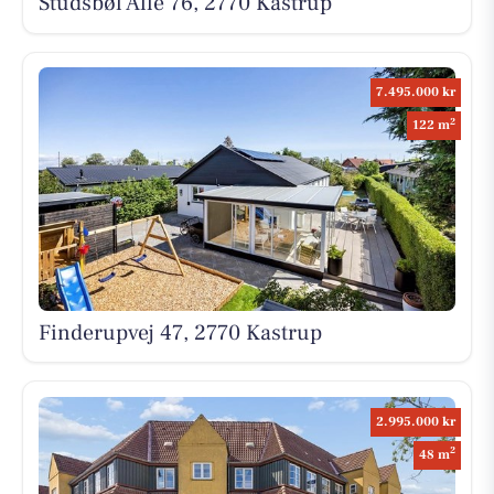
Studsbøl Alle 76, 2770 Kastrup
7.495.000 kr
2
122 m
Finderupvej 47, 2770 Kastrup
2.995.000 kr
2
48 m