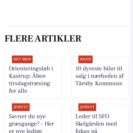
FLERE ARTIKLER
DET SKER
BILER
Orienteringsløb i
10 dyreste biler til
Kastrup: Åben
salg i nærheden af
tirsdagstræning
Tårnby Kommune
for alle
JOBNYT
JOBNYT
Savner du nye
Leder til SFO
græsgange? - Her
Skelgården med
er nye ledige
fokus på