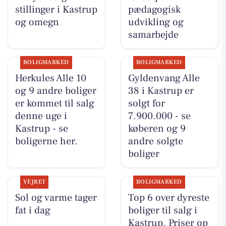
stillinger i Kastrup
pædagogisk
og omegn
udvikling og
samarbejde
BOLIGMARKED
BOLIGMARKED
Herkules Alle 10
Gyldenvang Alle
og 9 andre boliger
38 i Kastrup er
er kommet til salg
solgt for
denne uge i
7.900.000 - se
Kastrup - se
køberen og 9
boligerne her.
andre solgte
boliger
VEJRET
BOLIGMARKED
Sol og varme tager
Top 6 over dyreste
fat i dag
boliger til salg i
Kastrup. Priser op