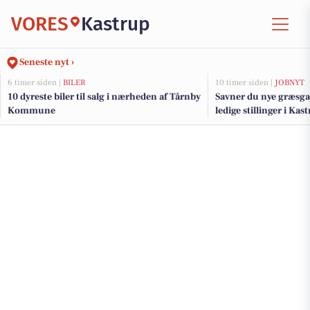
VORES
Kastrup
Seneste nyt ›
6 timer siden |
BILER
10 timer siden |
JOBNYT
10 dyreste biler til salg i nærheden af Tårnby
Savner du nye græsga
Kommune
ledige stillinger i Ka