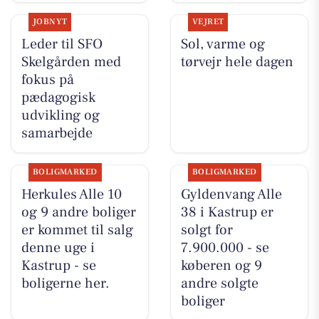
JOBNYT
VEJRET
Leder til SFO
Sol, varme og
Skelgården med
tørvejr hele dagen
fokus på
pædagogisk
udvikling og
samarbejde
BOLIGMARKED
BOLIGMARKED
Herkules Alle 10
Gyldenvang Alle
og 9 andre boliger
38 i Kastrup er
er kommet til salg
solgt for
denne uge i
7.900.000 - se
Kastrup - se
køberen og 9
boligerne her.
andre solgte
boliger