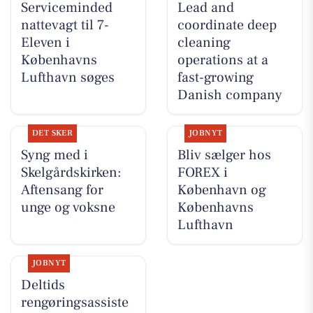
Serviceminded
Lead and
nattevagt til 7-
coordinate deep
Eleven i
cleaning
Københavns
operations at a
Lufthavn søges
fast-growing
Danish company
DET SKER
JOBNYT
Syng med i
Bliv sælger hos
Skelgårdskirken:
FOREX i
Aftensang for
København og
unge og voksne
Københavns
Lufthavn
JOBNYT
Deltids
rengøringsassiste