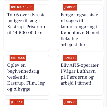
BOLIGMARKED
JOBNYT
Top 6 over dyreste
Rengøringsassiste
boliger til salg i
nt søges til
Kastrup. Priser op
kontorrengøring i
til 14.500.000 kr
København Ø med
fleksible
arbejdstider
DET SKER
JOBNYT
Oplev en
Bliv AFIS-operatør
begivenhedsrig
i Vágar Lufthavn
weekend i
på Færøerne og
Kastrup: Film, leg
arbejd i tårnet!
og ølhygge
JOBNYT
JOBNYT