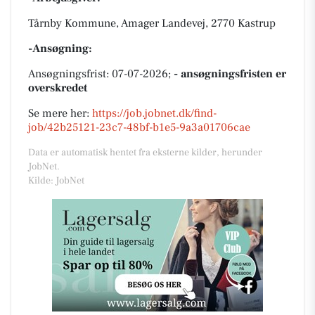
Tårnby Kommune, Amager Landevej, 2770 Kastrup
-Ansøgning:
Ansøgningsfrist: 07-07-2026;
- ansøgningsfristen er
overskredet
Se mere her:
https://job.jobnet.dk/find-
job/42b25121-23c7-48bf-b1e5-9a3a01706cae
Data er automatisk hentet fra eksterne kilder, herunder
JobNet.
Kilde: JobNet