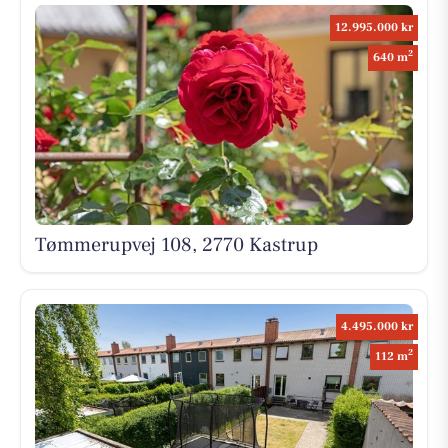
12.995.000 kr
2
640 m
Tømmerupvej 108, 2770 Kastrup
4.495.000 kr
2
112 m