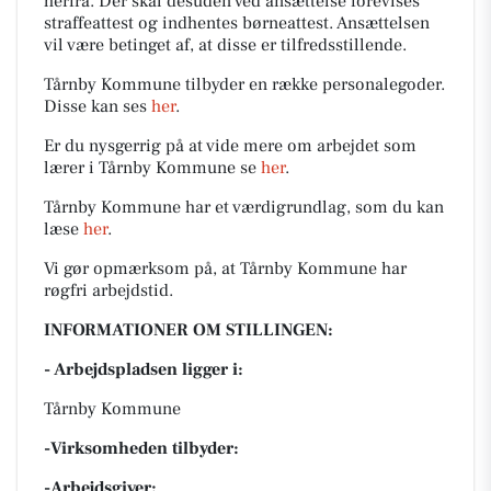
herfra. Der skal desuden ved ansættelse forevises
straffeattest og indhentes børneattest. Ansættelsen
vil være betinget af, at disse er tilfredsstillende.
Tårnby Kommune tilbyder en række personalegoder.
Disse kan ses
her
.
Er du nysgerrig på at vide mere om arbejdet som
lærer i Tårnby Kommune se
her
.
Tårnby Kommune har et værdigrundlag, som du kan
læse
her
.
Vi gør opmærksom på, at Tårnby Kommune har
røgfri arbejdstid.
INFORMATIONER OM STILLINGEN:
- Arbejdspladsen ligger i:
Tårnby Kommune
-Virksomheden tilbyder:
-Arbejdsgiver: