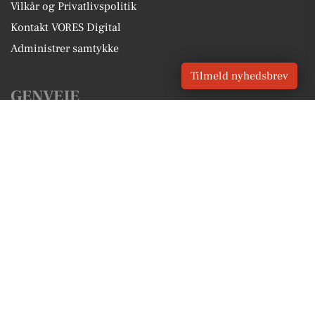
Vilkår og Privatlivspolitik
Kontakt VORES Digital
Administrer samtykke
Tilmeld nyhedsbrev
GENVEJE
Seneste nyt fra Kastrup
Vores lokale erhverv
Kalenderen for Kastrup
Fakta om Kastrup
Erhvervsartikler
Tårnby Kommune
Få en gratis salgsvurdering
Sponsoreret indhold