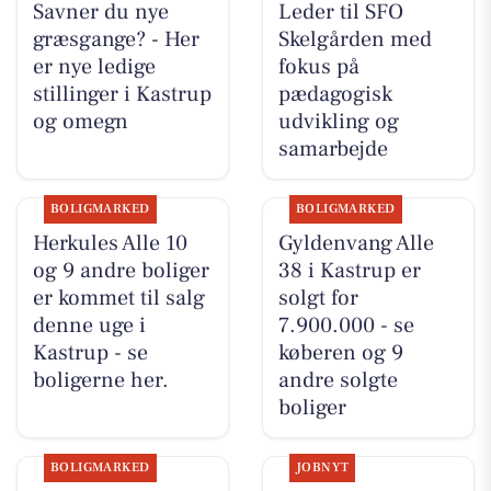
Savner du nye
Leder til SFO
græsgange? - Her
Skelgården med
er nye ledige
fokus på
stillinger i Kastrup
pædagogisk
og omegn
udvikling og
samarbejde
BOLIGMARKED
BOLIGMARKED
Herkules Alle 10
Gyldenvang Alle
og 9 andre boliger
38 i Kastrup er
er kommet til salg
solgt for
denne uge i
7.900.000 - se
Kastrup - se
køberen og 9
boligerne her.
andre solgte
boliger
BOLIGMARKED
JOBNYT