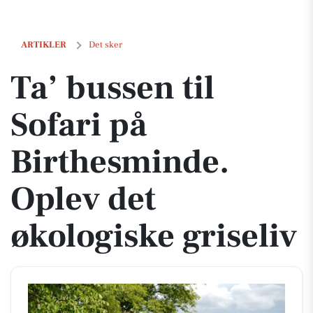
Ta’ bussen til Sofari på Birthesminde. Oplev det økologiske griseliv
ARTIKLER
Det sker
Ta’ bussen til
Sofari på
Birthesminde.
Oplev det
økologiske griseliv