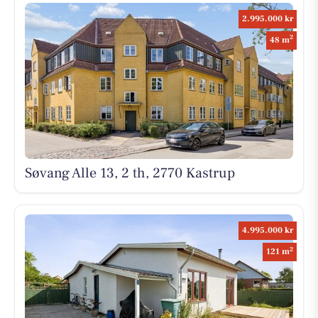
2.995.000 kr
2
48 m
Søvang Alle 13, 2 th, 2770 Kastrup
4.995.000 kr
2
121 m