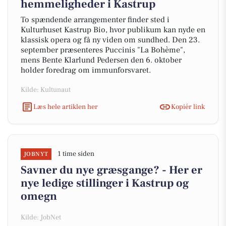
hemmeligheder i Kastrup
To spændende arrangementer finder sted i
Kulturhuset Kastrup Bio, hvor publikum kan nyde en
klassisk opera og få ny viden om sundhed. Den 23.
september præsenteres Puccinis "La Bohème",
mens Bente Klarlund Pedersen den 6. oktober
holder foredrag om immunforsvaret.
Kilde: Kultunaut
Læs hele artiklen her
Kopiér link
1 time siden
JOBNYT
Savner du nye græsgange? - Her er
nye ledige stillinger i Kastrup og
omegn
Kilde: JobNet