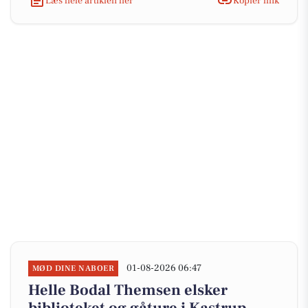
Læs hele artiklen her
Kopiér link
01-08-2026 06:47
MØD DINE NABOER
Helle Bodal Themsen elsker