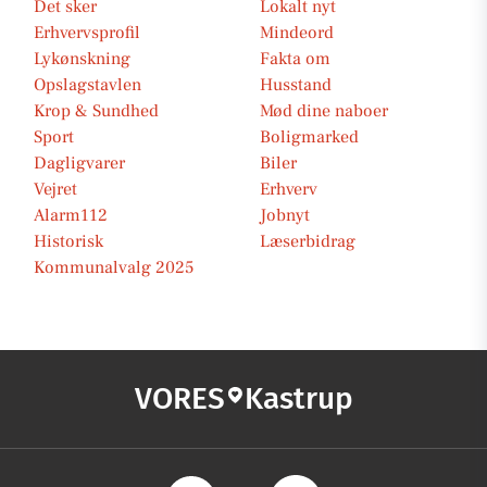
Det sker
Lokalt nyt
Erhvervsprofil
Mindeord
Lykønskning
Fakta om
Opslagstavlen
Husstand
Krop & Sundhed
Mød dine naboer
Sport
Boligmarked
Dagligvarer
Biler
Vejret
Erhverv
Alarm112
Jobnyt
Historisk
Læserbidrag
Kommunalvalg 2025
VORES
Kastrup