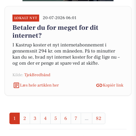
20-07-2026 06:01
LOKALT NYT
Betaler du for meget for dit
internet?
I Kastrup koster et nyt internetabonnement i
gennemsnit 294 kr. om måneden. På to minutter
kan du se, hvad nyt internet koster for dig lige nu –
og om der er penge at spare ved at skifte.
Kilde:
TjekBredbånd
Læs hele artiklen her
Kopiér link
1
2
3
4
5
6
7
...
82