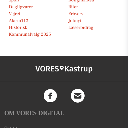
Sport
Boligmarked
Dagligvarer
Biler
Vejret
Erhverv
Alarm112
Jobnyt
Historisk
Læserbidrag
Kommunalvalg 2025
VORES
Kastrup
OM VORES DIGITAL