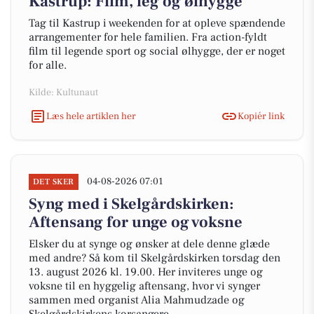
Kastrup: Film, leg og ølhygge
Tag til Kastrup i weekenden for at opleve spændende
arrangementer for hele familien. Fra action-fyldt
film til legende sport og social ølhygge, der er noget
for alle.
Kilde: Kultunaut
Læs hele artiklen her
Kopiér link
04-08-2026 07:01
DET SKER
Syng med i Skelgårdskirken:
Aftensang for unge og voksne
Elsker du at synge og ønsker at dele denne glæde
med andre? Så kom til Skelgårdskirken torsdag den
13. august 2026 kl. 19.00. Her inviteres unge og
voksne til en hyggelig aftensang, hvor vi synger
sammen med organist Alia Mahmudzade og