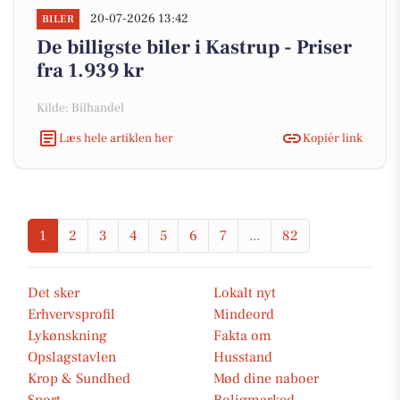
20-07-2026 13:42
BILER
De billigste biler i Kastrup - Priser
fra 1.939 kr
Kilde: Bilhandel
Læs hele artiklen her
Kopiér link
1
2
3
4
5
6
7
...
82
Det sker
Lokalt nyt
Erhvervsprofil
Mindeord
Lykønskning
Fakta om
Opslagstavlen
Husstand
Krop & Sundhed
Mød dine naboer