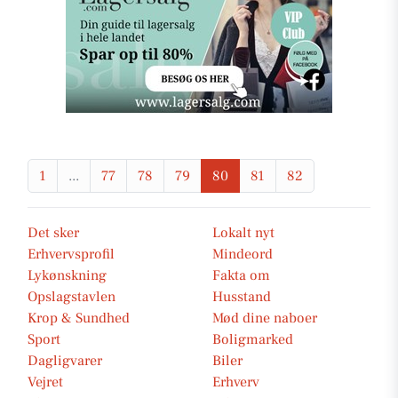
1
...
77
78
79
80
81
82
Det sker
Lokalt nyt
Erhvervsprofil
Mindeord
Lykønskning
Fakta om
Opslagstavlen
Husstand
Krop & Sundhed
Mød dine naboer
Sport
Boligmarked
Dagligvarer
Biler
Vejret
Erhverv