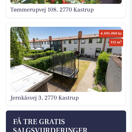
Tømmerupvej 108, 2770 Kastrup
4.495.000 kr
2
112 m
Jernkåsvej 3, 2770 Kastrup
FÅ TRE GRATIS
SALGSVURDERINGER