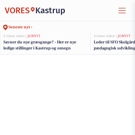
VORES
Kastrup
Seneste nyt ›
2 timer siden |
JOBNYT
4 timer siden |
JOBNYT
Savner du nye græsgange? - Her er nye
Leder til SFO Skelgå
ledige stillinger i Kastrup og omegn
pædagogisk udviklin