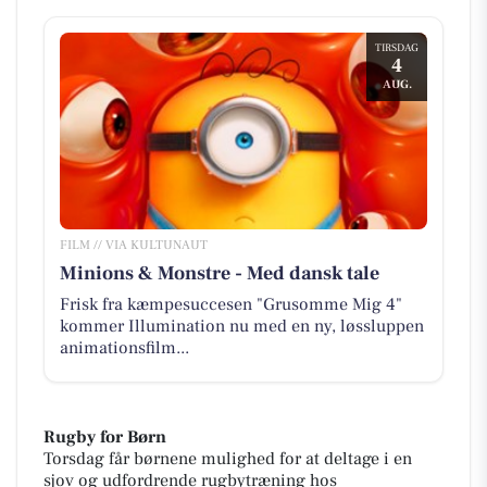
TIRSDAG
4
AUG.
FILM // VIA KULTUNAUT
Minions & Monstre - Med dansk tale
Frisk fra kæmpesuccesen "Grusomme Mig 4"
kommer Illumination nu med en ny, løssluppen
animationsfilm...
Rugby for Børn
Torsdag får børnene mulighed for at deltage i en
sjov og udfordrende rugbytræning hos