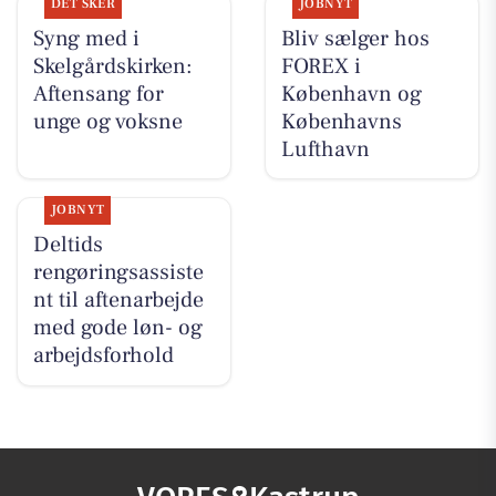
DET SKER
JOBNYT
Syng med i
Bliv sælger hos
Skelgårdskirken:
FOREX i
Aftensang for
København og
unge og voksne
Københavns
Lufthavn
JOBNYT
Deltids
rengøringsassiste
nt til aftenarbejde
med gode løn- og
arbejdsforhold