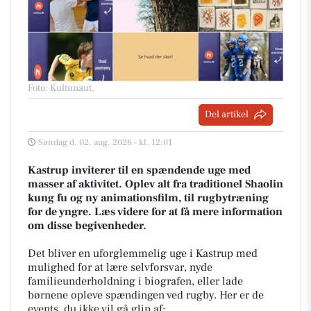
Foto: Kultunaut
.
Del artikel
Søndag d. 02. aug. 2026 - kl. 12:01
Kastrup inviterer til en spændende uge med
masser af aktivitet. Oplev alt fra traditionel Shaolin
kung fu og ny animationsfilm, til rugbytræning
for de yngre. Læs videre for at få mere information
om disse begivenheder.
Det bliver en uforglemmelig uge i Kastrup med
mulighed for at lære selvforsvar, nyde
familieunderholdning i biografen, eller lade
børnene opleve spændingen ved rugby. Her er de
events, du ikke vil gå glip af: