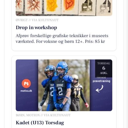
ØVRIGT // VIA KULTUNAUT
Drop in workshop
Afprøv forskellige grafiske teknikker i museets
værksted. For voksne og børn 12+. Pris: 85 kr
TORSDAG
6
AUG.
BØRN, MOTION // VIA KULTUNAUT
Kadet (U13) Torsdag