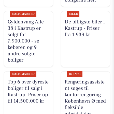
BOLIGMARKED
BILER
Gyldenvang Alle
De billigste biler i
38 i Kastrup er
Kastrup - Priser
solgt for
fra 1.939 kr
7.900.000 - se
køberen og 9
andre solgte
boliger
BOLIGMARKED
JOBNYT
Top 6 over dyreste
Rengøringsassiste
boliger til salg i
nt søges til
Kastrup. Priser op
kontorrengøring i
til 14.500.000 kr
København Ø med
fleksible
arbejdstider