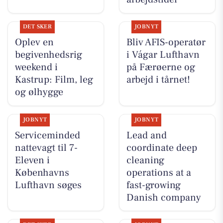
DET SKER
JOBNYT
Oplev en
Bliv AFIS-operatør
begivenhedsrig
i Vágar Lufthavn
weekend i
på Færøerne og
Kastrup: Film, leg
arbejd i tårnet!
og ølhygge
JOBNYT
JOBNYT
Serviceminded
Lead and
nattevagt til 7-
coordinate deep
Eleven i
cleaning
Københavns
operations at a
Lufthavn søges
fast-growing
Danish company