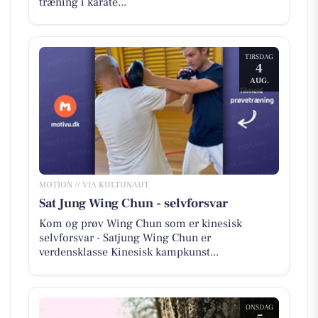
træning i karate...
TIRSDAG
4
AUG.
MOTION // VIA KULTUNAUT
Sat Jung Wing Chun - selvforsvar
Kom og prøv Wing Chun som er kinesisk
selvforsvar - Satjung Wing Chun er
verdensklasse Kinesisk kampkunst...
ONSDAG