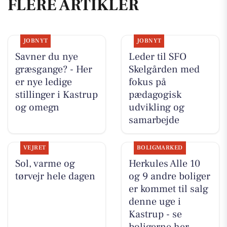
FLERE ARTIKLER
JOBNYT
JOBNYT
Savner du nye
Leder til SFO
græsgange? - Her
Skelgården med
er nye ledige
fokus på
stillinger i Kastrup
pædagogisk
og omegn
udvikling og
samarbejde
VEJRET
BOLIGMARKED
Sol, varme og
Herkules Alle 10
tørvejr hele dagen
og 9 andre boliger
er kommet til salg
denne uge i
Kastrup - se
boligerne her.