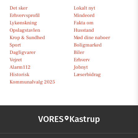
Det sker
Lokalt nyt
Erhvervsprofil
Mindeord
Lykønskning
Fakta om
Opslagstavlen
Husstand
Krop & Sundhed
Mød dine naboer
Sport
Boligmarked
Dagligvarer
Biler
Vejret
Erhverv
Alarm112
Jobnyt
Historisk
Læserbidrag
Kommunalvalg 2025
VORES
Kastrup