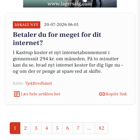
20-07-2026 06:01
LOKALT NYT
Betaler du for meget for dit
internet?
I Kastrup koster et nyt internetabonnement i
gennemsnit 294 kr. om måneden. På to minutter
kan du se, hvad nyt internet koster for dig lige nu –
og om der er penge at spare ved at skifte.
Kilde:
TjekBredbånd
Læs hele artiklen her
Kopiér link
1
2
3
4
5
6
7
...
82