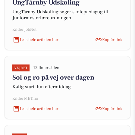
UngTårnby Udskoling
UngTårnby Udskoling søger skolepædagog til
Juniormesterlæreordningen
Kilde: JobNet
Læs hele artiklen her
Kopiér link
12 timer siden
VEJRET
Sol og ro på vej over dagen
Kølig start, lun eftermiddag.
Kilde: MET.no
Læs hele artiklen her
Kopiér link