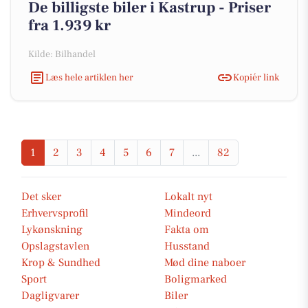
De billigste biler i Kastrup - Priser
fra 1.939 kr
Kilde: Bilhandel
Læs hele artiklen her
Kopiér link
1
2
3
4
5
6
7
...
82
Det sker
Lokalt nyt
Erhvervsprofil
Mindeord
Lykønskning
Fakta om
Opslagstavlen
Husstand
Krop & Sundhed
Mød dine naboer
Sport
Boligmarked
Dagligvarer
Biler