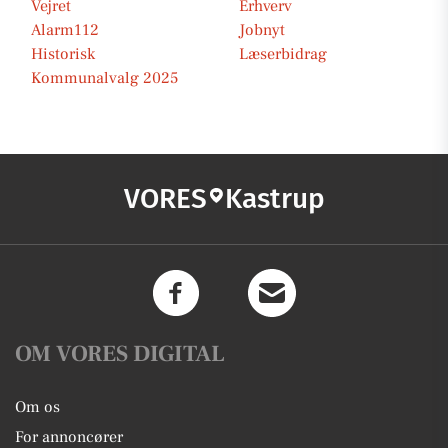
Vejret
Erhverv
Alarm112
Jobnyt
Historisk
Læserbidrag
Kommunalvalg 2025
VORES
Kastrup
OM VORES DIGITAL
Om os
For annoncører