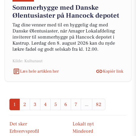
Sommerhygge med Danske
Ølentusiaster på Hancock depotet
Tag dine venner med til en hyggelig dag med
Danske Ølentusiaster, når Amager Lokalafdeling
inviterer til sommerhygge på Hancock depotet i
Kastrup. Lørdag den 8. august 2026 kan du nyde
lækre fadøl og godt selskab fra kl. 12.00.
Kilde: Kultunaut
Læs hele artiklen her
Kopiér link
1
2
3
4
5
6
7
...
82
Det sker
Lokalt nyt
Erhvervsprofil
Mindeord