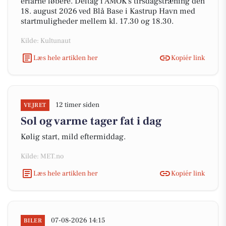
erfarne løbere. Deltag i AMOK's tirsdagstræning den
18. august 2026 ved Blå Base i Kastrup Havn med
startmuligheder mellem kl. 17.30 og 18.30.
Kilde: Kultunaut
Læs hele artiklen her
Kopiér link
12 timer siden
VEJRET
Sol og varme tager fat i dag
Kølig start, mild eftermiddag.
Kilde: MET.no
Læs hele artiklen her
Kopiér link
07-08-2026 14:15
BILER