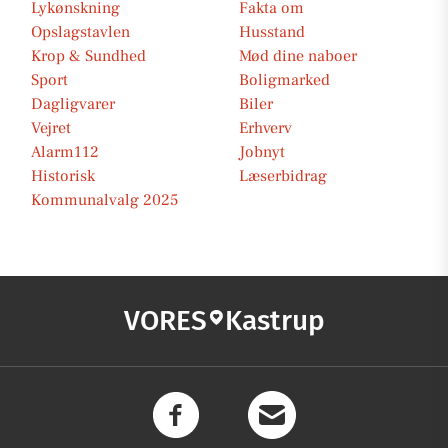
Lykønskning
Fakta om
Opslagstavlen
Husstand
Krop & Sundhed
Mød dine naboer
Sport
Boligmarked
Dagligvarer
Biler
Vejret
Erhverv
Alarm112
Jobnyt
Historisk
Læserbidrag
Kommunalvalg 2025
VORES
Kastrup